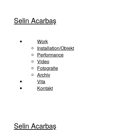
Zum
Inhalt
Selin Acarbaş
springen
Work
Installation/Objekt
Performance
Video
Fotografie
Archiv
Vita
Kontakt
Selin Acarbaş