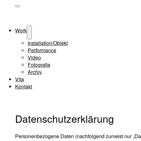
Menü-
Schalter
Work
Menü-
Schalter
Installation/Objekt
Performance
Video
Fotografie
Archiv
Vita
Kontakt
Datenschutzerklärung
Personenbezogene Daten (nachfolgend zumeist nur „Date