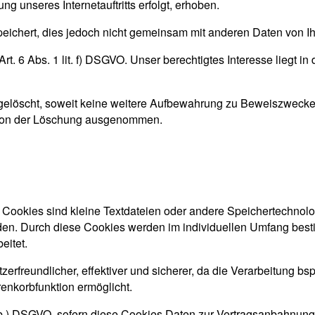
 unseres Internetauftritts erfolgt, erhoben.
ichert, dies jedoch nicht gemeinsam mit anderen Daten von I
. 6 Abs. 1 lit. f) DSGVO. Unser berechtigtes Interesse liegt in d
löscht, soweit keine weitere Aufbewahrung zu Beweiszwecken er
e von der Löschung ausgenommen.
. Cookies sind kleine Textdateien oder andere Speichertechnolo
en. Durch diese Cookies werden im individuellen Umfang besti
beitet.
tzerfreundlicher, effektiver und sicherer, da die Verarbeitung bs
enkorbfunktion ermöglicht.
it b.) DSGVO, sofern diese Cookies Daten zur Vertragsanbahnun