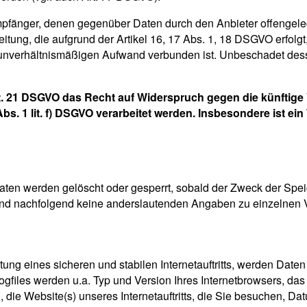
e Empfänger, denen gegenüber Daten durch den Anbieter offengel
ung, die aufgrund der Artikel 16, 17 Abs. 1, 18 DSGVO erfolgt, 
m unverhältnismäßigen Aufwand verbunden ist. Unbeschadet dess
. 21 DSGVO das Recht auf Widerspruch gegen die künftige V
s. 1 lit. f) DSGVO verarbeitet werden. Insbesondere ist e
 Daten werden gelöscht oder gesperrt, sobald der Zweck der Spe
nd nachfolgend keine anderslautenden Angaben zu einzelnen 
ng eines sicheren und stabilen Internetauftritts, werden Daten
ogfiles werden u.a. Typ und Version Ihres Internetbrowsers, das
 die Website(s) unseres Internetauftritts, die Sie besuchen, Da