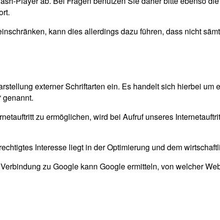
h-Player ab. Bei Fragen benutzen Sie daher bitte ebenso die 
rt.
einschränken, kann dies allerdings dazu führen, dass nicht sämt
Darstellung externer Schriftarten ein. Es handelt sich hierbei u
“ genannt.
netauftritt zu ermöglichen, wird bei Aufruf unseres Internetauf
echtigtes Interesse liegt in der Optimierung und dem wirtschaftli
llte Verbindung zu Google kann Google ermitteln, von welcher We