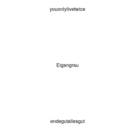
youonlylivetwice
Eigengrau
Eigengrau
endegutallesgut
endegutallesgut