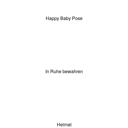
Happy
Baby
Happy Baby Pose
Pose
In
Ruhe
In Ruhe bewahren
bewahren
Heimat
Heimat