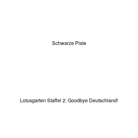
Schwarze
Piste
Schwarze Piste
Lotusgarten
Staffel
Lotusgarten Staffel 2: Goodbye Deutschland!
2:
Goodbye
Deutschland!