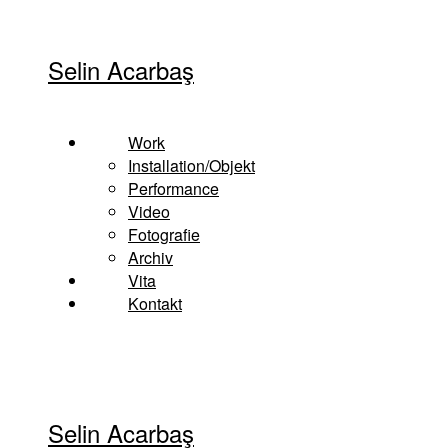
Zum
Inhalt
Selin Acarbaş
springen
Work
Installation/Objekt
Performance
Video
Fotografie
Archiv
Vita
Kontakt
Selin Acarbaş