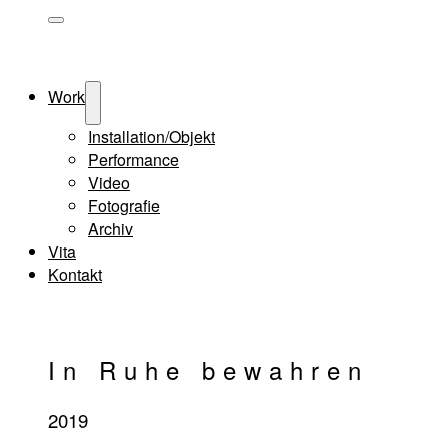
Menü-
Schalter
Work
Menü-
Schalter
Installation/Objekt
Performance
Video
Fotografie
Archiv
Vita
Kontakt
In Ruhe bewahren
2019