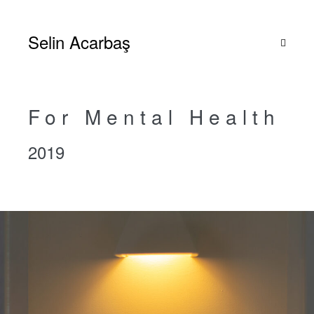
Zum
Inhalt
Selin Acarbaş
springen
Menü-
Schalte
For Mental Health
2019