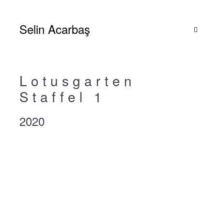
Zum
Inhalt
Selin Acarbaş
springen
Menü-
Schalte
Lotusgarten
Staffel 1
2020